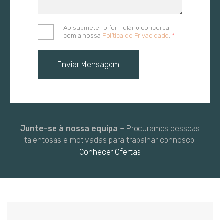
Ao submeter o formulário concorda
com a nossa
Política de Privacidade
.
*
Junte-se à nossa equipa
– Procuramos pessoas
talentosas e motivadas para trabalhar connosco.
Conhecer Ofertas