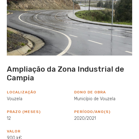
Ampliação da Zona Industrial de
Campia
LOCALIZAÇÃO
DONO DE OBRA
Vouzela
Município de Vouzela
PRAZO (MESES)
PERÍODO/ANO(S)
12
2020/2021
VALOR
900 k€