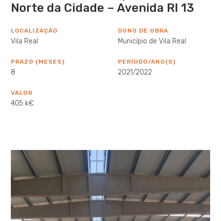
Norte da Cidade – Avenida RI 13
LOCALIZAÇÃO
DONO DE OBRA
Vila Real
Município de Vila Real
PRAZO (MESES)
PERÍODO/ANO(S)
8
2021/2022
VALOR
405 k€